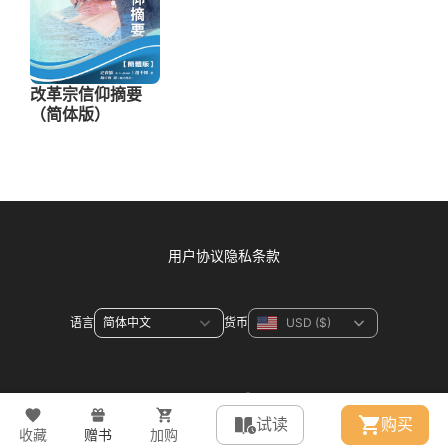
用户协议
隐私条款
语言
货币
联系方式
试读
购买
收藏
赠书
加购
© 2026 WeDevote Bible All right reserved