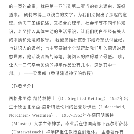
的一页的故事，就是第一亚当到第二亚当的始末源由，娓娓
道来。 凯特林博士以浅白的文字，为我们挖掘出了深邃的道
理。他忠于圣经记述，又揉合心理学、社会学等不同学科知
识，甚至拌入具体生动的生活常识，让我们明白圣经有关人
的本质和处境的教导。 我诚恳推荐这部书给希望认识圣经，
也认识人的读者；也由衷感谢李全凯帮助我们引入德语的思
想世界，他活泼流畅的译笔，将阅读的障碍减至最低。 噢，
让人一口气卒卷阅读的神学作品没有几本，这是其中一
部。」 ——梁家麟（香港建道神学院教授）
【作者简介】
西格弗里德·凯特林博士（Dr. Siegfried Kettling） 1937年出
生于德国北莱茵-威斯特法伦州的吕登沙伊德（Lidenscheid,
Nordthein- Westfalen）， 1957-1963年在德国明斯特
（Münster）大学主修神学，毕业后在德国南部下瓦尔斯萨赫
（Unterweissach）神学院担任教授直到退休。 主要著作有