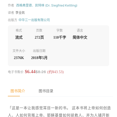
作者
西格弗里德．凯特林 (Dr. Siegfried Kettling)
译者
李全凯
出版方
中华三一出版有限公司
格式
页数
字数
语言
流式
272页
110千字
简体中文
文件大小
出版日期
2376K
2018年5月
$6.44
$8.26
电子书售价
(约¥43.53)
图书简介
图书目录
「这是一本让我感觉耳目一新的书。 这本书将上帝如何创造
人、人如何背叛上帝、耶稣基督如何拯救人、并为人铺开新