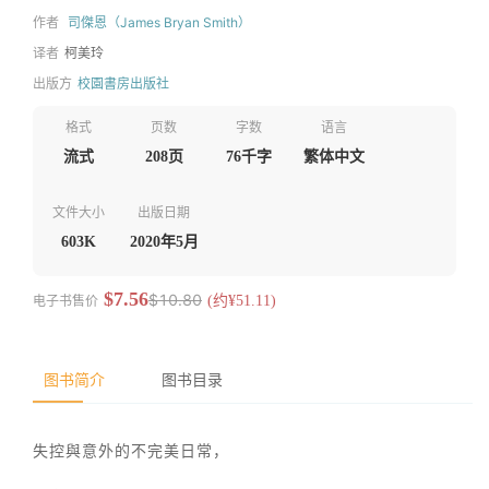
作者
司傑恩（James Bryan Smith）
译者
柯美玲
出版方
校園書房出版社
格式
页数
字数
语言
流式
208页
76千字
繁体中文
文件大小
出版日期
603K
2020年5月
$7.56
$10.80
电子书售价
(约¥51.11)
图书简介
图书目录
失控與意外的不完美日常，