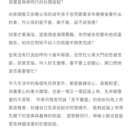
其實是與神同行的壯闊旅程？
向來順服又依賴父母的成年孩子忽然鄭重宣布晚餐後要外出
約會，作父母的能不能、敢不敢、該不該答應？
同事才華滿溢，提案總是滿場驚豔，突然被告知要和他同臺
報告，如何在明知不如人的局面中微笑完成？
從來沒有打過招呼的十幾年鄰居，忽然在公寓大門前愁眉苦
臉，狀甚苦惱，叫人好生猶豫，要不要上前關心，開口問他
是否需要幫忙？
平凡生活中的每個失控與意外，都是鍛鍊信心、查驗盼望，
培養愛心的重大關頭，也是一場又一場認識上帝、生命變豐
盛的大冒險： 作者司傑恩坦誠「並不屬靈」的他如何為上帝
製造機會，好讓自己在高低起伏的情緒中， 能夠認識上帝預
先賜下的恩典與屬神的知識： 當耶穌同行，崎嶇小路也是能
望見神國深邃的壯闊旅程。