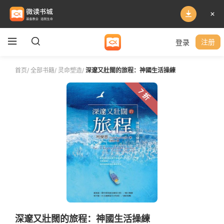
登录
注册
首页
/
全部书籍
/
灵命塑造
/
深邃又壯闊的旅程：神國生活操練
7 折
深邃又壯闊的旅程：神國生活操練