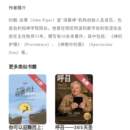
作者简介
约翰·派博（John Piper）是“渴慕神”机构创始人及讲员，也
是伯利恒神学院院长。他曾在明尼阿波利斯市伯利恒浸信会
担任主任牧师33年，撰写有50余本著作，其中包括：《神的
护理》（Providence）、《神眼中的罪》（Spectacular
Sins）等。
更多类似书籍