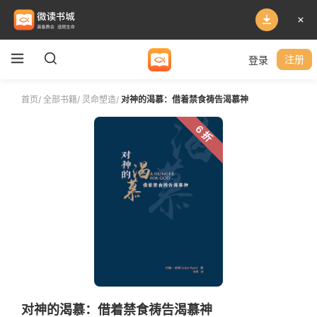
登录
注册
首页
/
全部书籍
/
灵命塑造
/
对神的渴慕：借着禁食祷告渴慕神
6 折
对神的渴慕：借着禁食祷告渴慕神