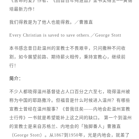
《舍命的爱》作者、《回首百年殉道血》金书奖得主──黄锡
培最新力作！
我们得救是为了他人也能得救。／曹雅直
Every Christian is saved to save others.／George Stott
本书感念昔日赴温州的宣教士不畏艰辛，只问撒种不问收
割，如今展望前路、期待薪火相传，秉持宣教心，继续前
行！
简介：
不少人都晓得温州基督徒占人口百分之六至七，晓得温州被
称为中国的耶路撒冷。但福音是什么时候进入温州？有哪些
宣教士曾经在温州服事？《昔我往矣——内地会赴温州宣教
士行传》一书就是希望能补上这之间的缺口。 第一个到温州
的宣教士是来自苏格兰、内地会的「独脚番人」曹雅直
（George Stott）。从1867到1950年，光是内地会，就差了