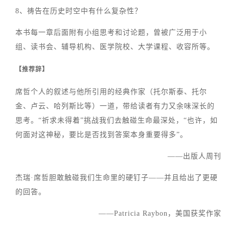
8、祷告在历史时空中有什么复杂性？
本书每一章后面附有小组思考和讨论题，曾被广泛用于小
组、读书会、辅导机构、医学院校、大学课程、收容所等。
【推荐辞】
席哲个人的叙述与他所引用的经典作家（托尔斯泰、托尔
金、卢云、哈列斯比等）一道，带给读者有力又余味深长的
思考。“祈求未得着”挑战我们去触碰生命最深处，“也许，如
何面对这神秘，要比是否找到答案本身重要得多”。
——出版人周刊
杰瑞·席哲胆敢触碰我们生命里的硬钉子——并且给出了更硬
的回答。
――Patricia Raybon，美国获奖作家