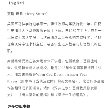
【作者简介】
杰瑞·席哲
（Jerry Sittser）
美国富勒神学院道学硕士，担任牧师与学院院牧十年，后获
得芝加哥大学基督教历史博士学位。自1989年至今，席哲一
直任教于惠沃学院，七次荣膺惠沃最有影响力教授奖，也担
任惠沃侍奉证书科主任，装备学生进入教会与基督教机构任
职。
席哲经常受邀在各大场合公开讲道，包括教会、基督徒特
会、牧师特会与大学院校，也是2005年全美国家祈祷日主讲
人，那次讲题就是When God Doesn't Answer Your
Prayer（即本书《当他沉默时》的英文书名）。席哲的多部著
作被翻译成多国语言，诸如《深井之水：基督教灵修发展
史》、《出人意外的祝福》和《坚持一生的道路》。
更多类似书籍