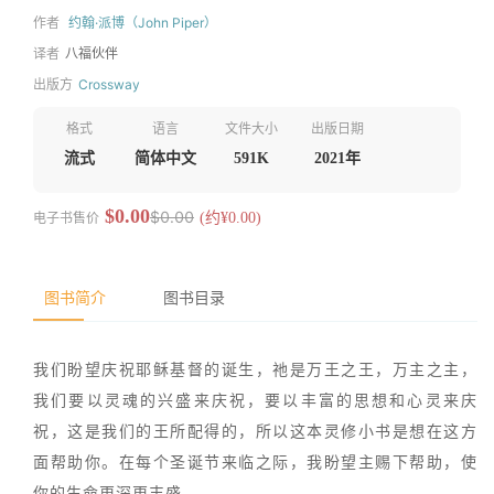
作者
约翰·派博（John Piper）
译者
八福伙伴
出版方
Crossway
格式
语言
文件大小
出版日期
流式
简体中文
591K
2021年
$0.00
$0.00
电子书售价
(约¥0.00)
图书简介
图书目录
我们盼望庆祝耶稣基督的诞生，祂是万王之王，万主之主，
我们要以灵魂的兴盛来庆祝，要以丰富的思想和心灵来庆
祝，这是我们的王所配得的，所以这本灵修小书是想在这方
面帮助你。在每个圣诞节来临之际，我盼望主赐下帮助，使
你的生命更深更丰盛。