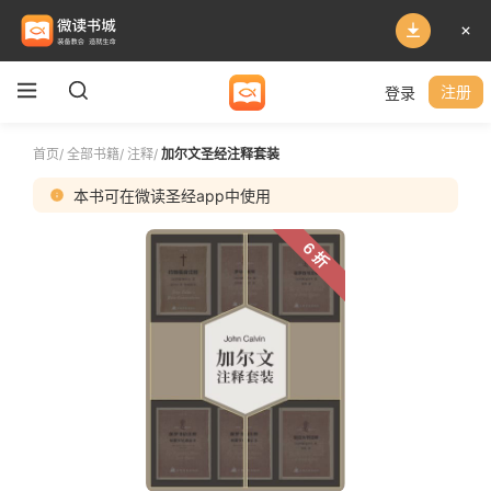
登录
注册
首页
/
全部书籍
/
注释
/
加尔文圣经注释套装
本书可在微读圣经app中使用
6 折