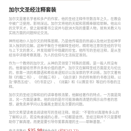
加尔文圣经注释套装
加尔文是著名学者和多产的作家，他的圣经注释传世数百年之久，在教会
中被广泛使用，影响深远。加尔文将他的天赋和恩赐奉献给耶稣。他出众
的文学天才，使之能够著书立说并与欧洲大陆的重要人物，就有关教义与
实践方面的问题辩论交流。
神所给祂仆人加尔文的特殊恩赐，乃是他传福音的热诚以及他对圣经神学
深入独到的见解。这种平衡在于他解释圣经时，精密地注意到圣经的字句
与上下文的意义，并发现细节中隐藏的珍宝。他所写的圣经注释，是从圣
经当中详细考察真理，为人的信仰与生活拟定准则。
作为一个教师的加尔文，从神的灵领受了特殊的恩赐，是一般人所没有
的。他曾留给世界许多有价值的遗产，加尔文在解释圣经方面是无与伦比
的，依靠一流的希腊语和希伯来语知识以及深厚的学术训练，加尔文著有
除《约翰二书》，《约翰三书》，《启示录》外的所有新约书卷注释，以
及“摩西五经”、《约书亚记》、《诗篇》和《以赛亚书》等旧约书卷的注
释。
加尔文的圣经注释和旧约讲章卷帙浩繁，他解经著作的特点，一方面是简
洁，另一方面是谦卑。他的目的是尽可能准确而清楚的揭示出作者的思
想，避免卖弄学问以及偏离主题论及次要的问题。
加尔文希望读者去阅读他写的圣经注释。他说：“不管你对真理有多么的
了解和认识，若没有虔诚的心意，一切都是徒然。圣经注释并不只是要帮
助你了解真理，而更是要引导你爱慕真理的主——耶稣基督。”
$35.98
$59.97
电子书售价
(约¥243.22)