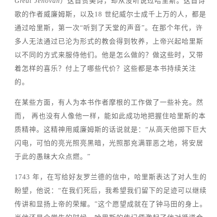
Great Jehovah
）这首赞美诗，却从没听说过哈里斯。这首诗
歌的作者威廉姆斯，以及18 世纪威尔士成千上万的人，都是
通过哈里斯，第一次“听到了天堂的声音”。在那个年代，许
多人无法通过已沦为形式的教会得到牧养，上帝兴起哈里斯
以不同的方式来服侍他们。他是怎么做的？做这些时，又带
着怎样的喜乐？付上了哪些代价？这些都是本书持续关注
的。
在某些方面，有人为本书作者摩根的工作做了一些补充。然
而， 再也没有人像他一样，能如此成功地把握住哈里斯的本
质精神。这精神用威廉姆斯的话说就是：“从高天他掷下巨大
闪电，可怕的亮光照亮黑暗，光照那充满罪恶之地，将安居
于此的愚昧大众点燃。”
1743 年，在写给好友罗兰德的信中，哈里斯表达了对人生的
盼望，他说：“在我们死后，我希望我们留下的足迹可以继续
传讲和显扬上帝的荣耀。”这个愿望成就在了钟马田的身上。