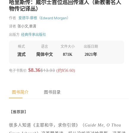
哈里斯传：威尔士首位巡回传道人（新教著名人
物传记译丛）
作者
爱德华·摩根（Edward Morgan）
译者
张小文,单清
出版方
经典传承出版社
格式
语言
文件大小
出版日期
流式
简体中文
871K
2021年
$8.36
$13.93
电子书售价
(约¥56.60)
图书简介
图书目录
【推荐辞】
很多人知道《主耶和华，求你引领》（
Guide Me, O Thou