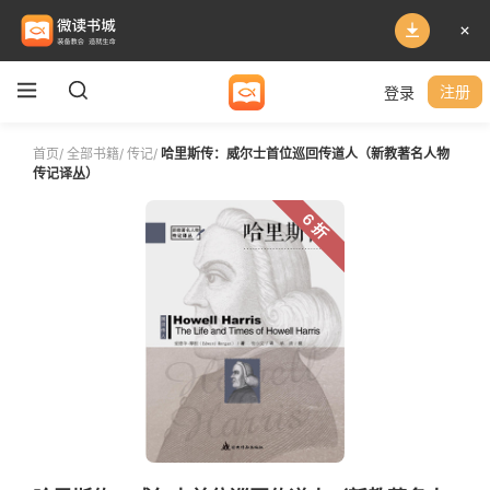
登录
注册
首页
/
全部书籍
/
传记
/
哈里斯传：威尔士首位巡回传道人（新教著名人物
传记译丛）
6 折