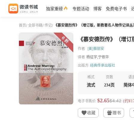
独家重磅
专题活动
博客
免费电子书
首页
/
全部书籍
/
传记
/
《慕安德烈传》（增订版，新教著名人物传记译丛
6 折
《慕安德烈传》（增订
作者
[美]蔡丽安
译者
杨征宇,宁依华
出版方
经典传承出版社
格式
页数
语
流式
234页
简体
$2.65
$4.42
电子书售价
(约¥17
收藏
赠书