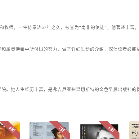
，著名的布道家和牧师，一生侍奉达67年之久，被誉为“南非的使徒”。他著
仰和属灵侍奉中所付出的努力，做了详细生动的介绍，深信读者必能
学院。她人生经历丰富，是弗吉尼亚州温切斯特的金色早晨出版社的