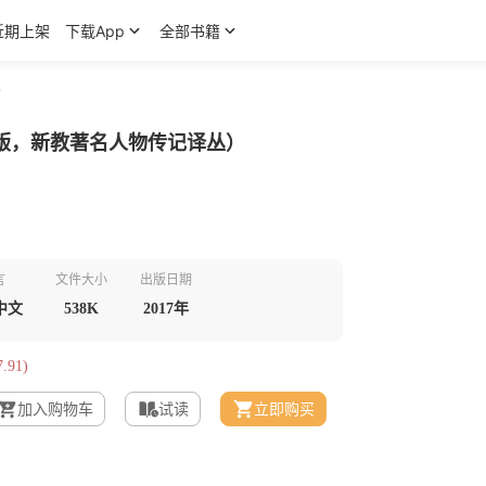
近期上架
下载App
全部书籍
）
版，新教著名人物传记译丛）
言
文件大小
出版日期
中文
538K
2017年
.91)
加入购物车
试读
立即购买