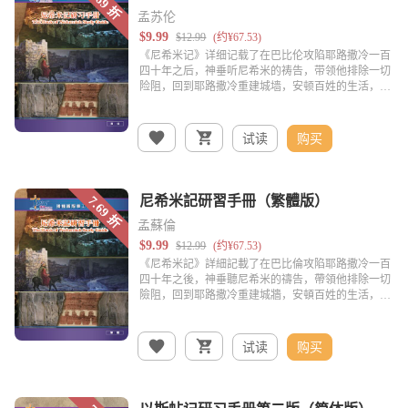
孟苏伦
试读
购买
孟蘇倫
试读
购买