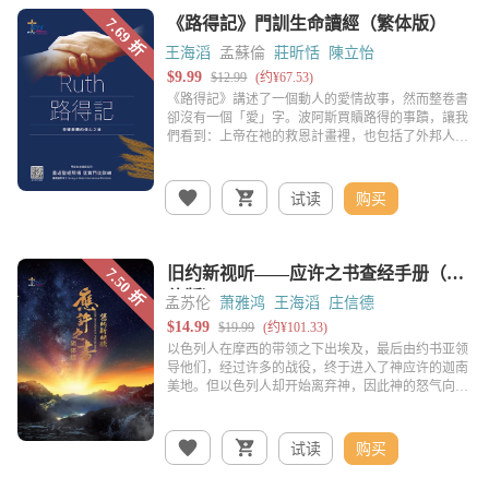
王海滔
孟蘇倫
莊昕恬
陳立怡
试读
购买
孟苏伦
萧雅鸿
王海滔
庄信德
试读
购买