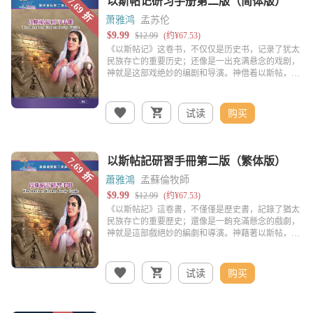
萧雅鸿
孟苏伦
试读
购买
蕭雅鴻
孟蘇倫牧師
试读
购买