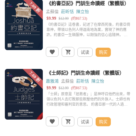
孟蘇倫
莊昕恬
陳立怡
试读
购买
蕭雅鴻
孟蘇倫
莊昕恬
陳立怡
试读
购买