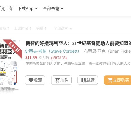
近期上架
下载App
全部书籍
价格
上架时间
销量
史蒂夫·考柏（Steve Corbett）
布萊恩·菲克（Brian Fikke
收藏
加购
试读
立即购买