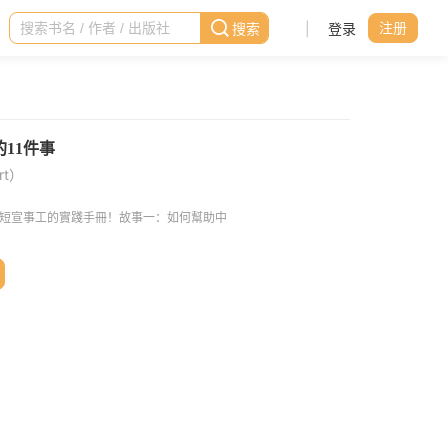
|
登录
注册
rt）